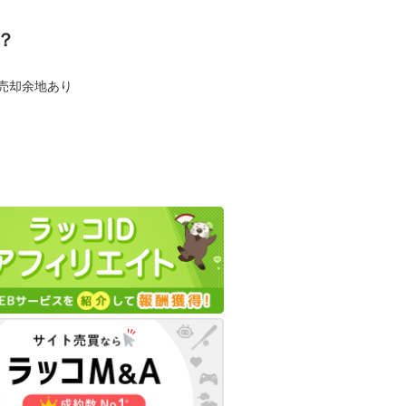
？
も売却余地あり