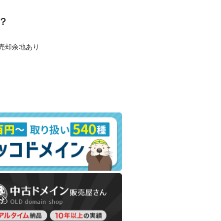
？
も売却余地あり