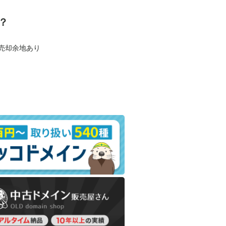
？
も売却余地あり