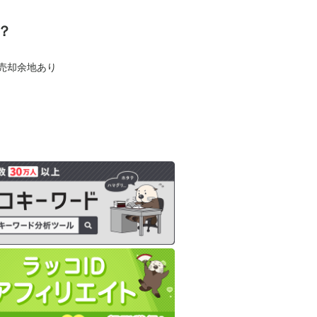
？
も売却余地あり