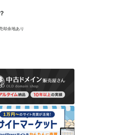
？
も売却余地あり