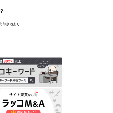
？
も売却余地あり