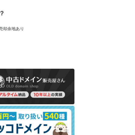
？
も売却余地あり