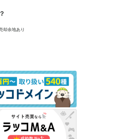
？
も売却余地あり