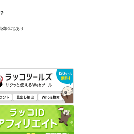
？
も売却余地あり