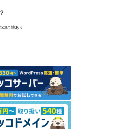
？
も売却余地あり