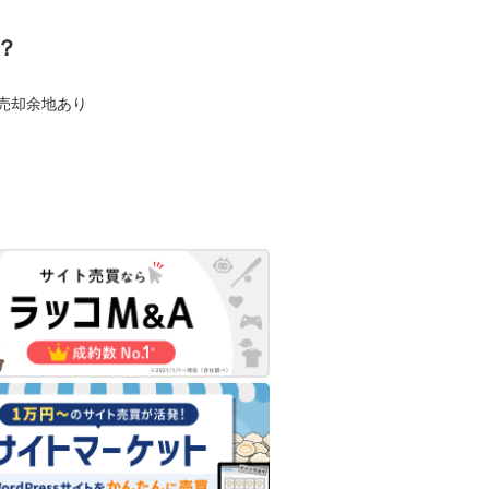
？
も売却余地あり