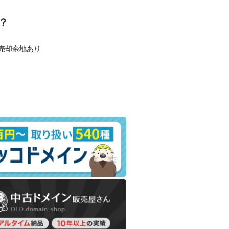
？
も売却余地あり