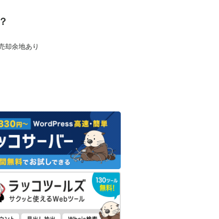
？
も売却余地あり