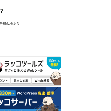
？
も売却余地あり