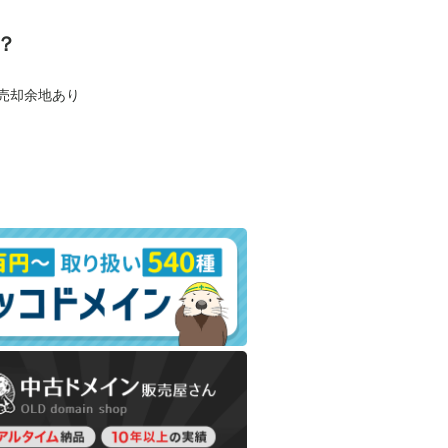
？
も売却余地あり