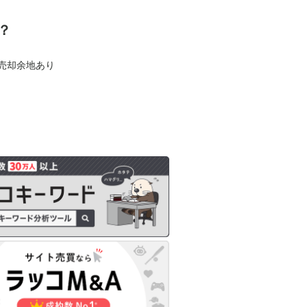
？
も売却余地あり