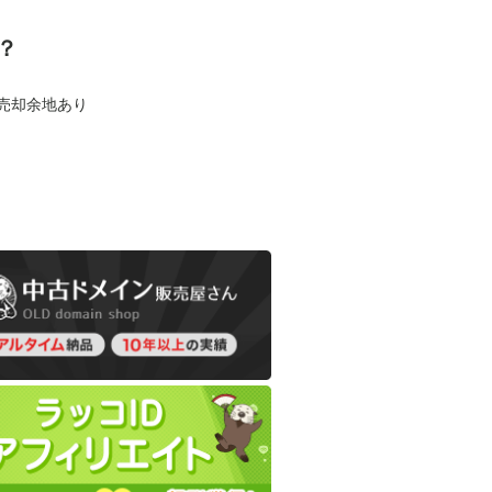
？
も売却余地あり