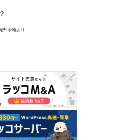
？
も売却余地あり