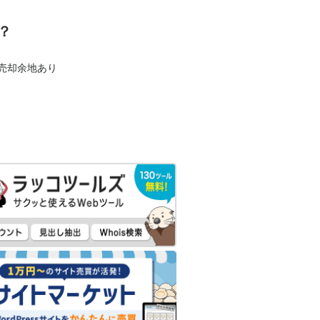
？
も売却余地あり